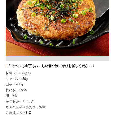
キャベツも山芋もおいしい春や秋にぜひお試しください！
材料（2～3人分）
キャベツ…50g
山芋…200g
長ねぎ…1/2本
卵…2個
かつお節…1パック
キャベツのうまたれ…適量
ごま油…大さじ2