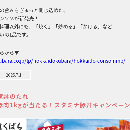
の旨みをぎゅっと閉じ込めた、
ンソメが新発売！
料理以外にも、「焼く」「炒める」「かける」など
いの1品です。
らから▼
ubara.co.jp/lp/hokkaidokubara/hokkaido-consomme/
2025.7.1
豚丼のたれ
豚肉1kgが当たる！スタミナ豚丼キャンペー